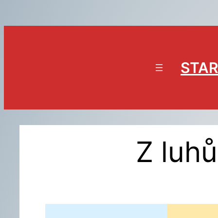
Přeskočit
na
obsah
STAR
Z luh