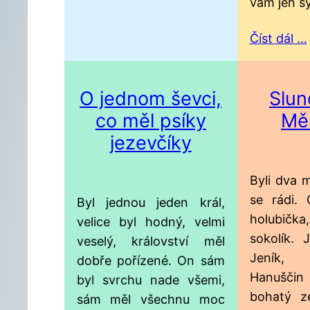
vám jen s
Číst dál …
O jednom ševci,
Slun
co měl psíky
Mě
jezevčíky
Byli dva m
se rádi.
Byl jednou jeden král,
holubič
velice byl hodný, velmi
sokolík. 
veselý, království měl
Jeník, 
dobře pořízené. On sám
Hanušč
byl svrchu nade všemi,
bohatý z
sám měl všechnu moc