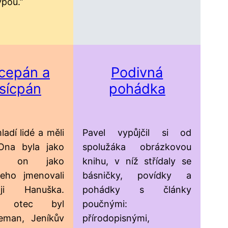
ypou.”
cepán a
Podivná
sícpán
pohádka
ladí lidé a měli
Pavel vypůjčil si od
 Ona byla jako
spolužáka obrázkovou
ka, on jako
knihu, v níž střídaly se
Jeho jmenovali
básničky, povídky a
ji Hanuška.
pohádky s články
in otec byl
poučnými:
eman, Jeníkův
přírodopisnými,