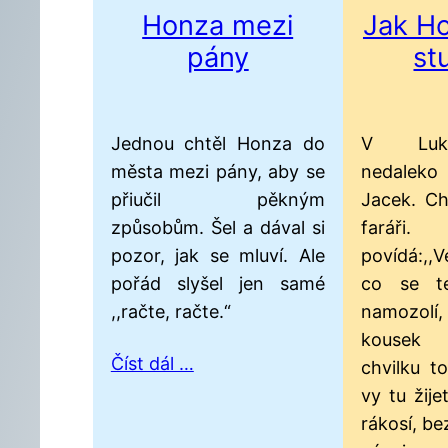
Honza mezi
Jak Ho
pány
st
Jednou chtěl Honza do
V Luko
města mezi pány, aby se
nedaleko
přiučil pěkným
Jacek. Ch
způsobům. Šel a dával si
faráři
pozor, jak se mluví. Ale
povídá:,
pořád slyšel jen samé
co se te
,,račte, račte.“
namozolí
kousek
Číst dál …
chvilku t
vy tu žije
rákosí, bez