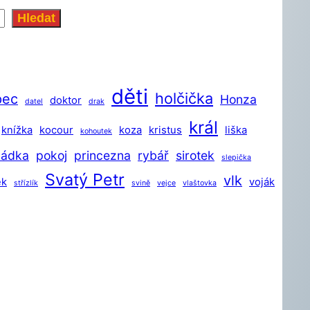
Hledat
děti
holčička
pec
Honza
doktor
datel
drak
král
knížka
kocour
koza
kristus
liška
kohoutek
hádka
pokoj
princezna
rybář
sirotek
slepička
Svatý Petr
vlk
ek
voják
střízlík
svině
vejce
vlaštovka