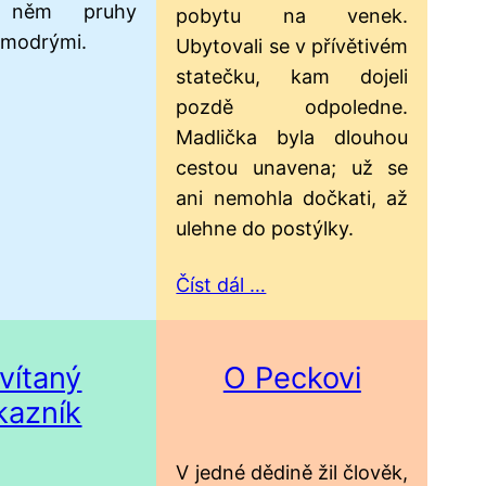
něm pruhy
pobytu na venek.
 modrými.
Ubytovali se v přívětivém
statečku, kam dojeli
pozdě odpoledne.
Madlička byla dlouhou
cestou unavena; už se
ani nemohla dočkati, až
ulehne do postýlky.
Číst dál …
vítaný
O Peckovi
kazník
V jedné dědině žil člověk,