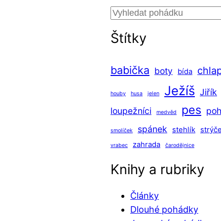
Hledat
Štítky
babička
chla
boty
bída
Ježíš
Jiřík
houby
husa
jelen
pes
loupežníci
po
medvěd
spánek
stehlík
strýč
smolíček
zahrada
vrabec
čarodějnice
Knihy a rubriky
Články
Dlouhé pohádky