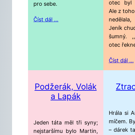
otec byl
pro sebe.
Ale z toho
Číst dál …
nedělala
Jeník chud
šumný. ,
otec řekn
Číst dál …
Podžerák, Volák
Ztra
a Lapák
Hrála si 
míčem. By
Jeden táta měl tři syny;
– dárek ta
nejstaršímu bylo Martin,