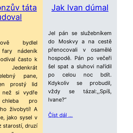
nzův táta
Jak Ivan dúmal
udoval
Jel pán se služebníkem
do Moskvy a na cestě
vě bydlel
přenocovali v osamělé
 fary nádeník
hospodě. Pán po večeři
odíval často k
šel spat a sluhovi nařídil
. Jedenkrát
po celou noc bdít.
,Velebný pane,
Kdykoliv se probudil,
n prostý lid
vždy se tázal:,,Spíš,
, než si vydře
Ivane?“
 chleba pro
oho živobytí! A
Číst dál …
te, jako sysel v
 starostí, druzí