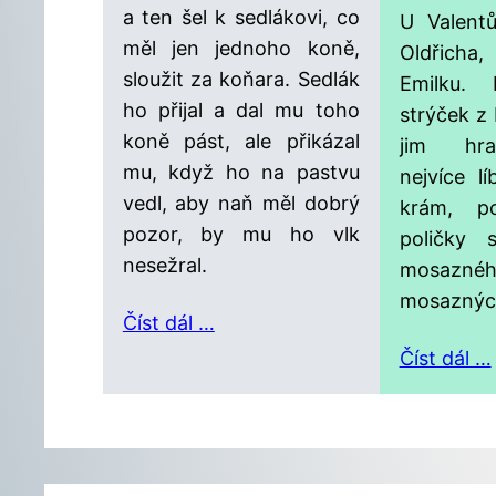
a ten šel k sedlákovi, co
U Valentů
měl jen jednoho koně,
Oldřich
sloužit za koňara. Sedlák
Emilku. 
ho přijal a dal mu toho
strýček z 
koně pást, ale přikázal
jim hr
mu, když ho na pastvu
nejvíce l
vedl, aby naň měl dobrý
krám, po
pozor, by mu ho vlk
poličky 
nesežral.
mosaznéh
mosaznýc
Číst dál …
Číst dál …