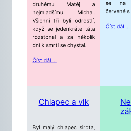
se na 
druhému Matěj a
červené s
nejmladšímu Michal.
Všichni tři byli odrostlí,
Číst dál …
když se jedenkráte táta
rozstonal a za několik
dní k smrti se chystal.
Číst dál …
Chlapec a vlk
Ne
zá
Byl malý chlapec sirota,