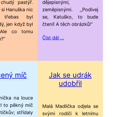
 chudý pastýř.
dějepisnými,
 si Hanuška nic
zeměpisnými. ,,Podívej
, třebas byl
se, Katuško, to bude
ý, jen když byl
čtení! A těch obrázků!“
,Ale co tomu
Číst dál …
e?“
cený míč
Jak se udrák
udobřil
Anička na louce
l to pěkný míč
Malá Madlička odjela se
tíčkův; střídaly
svými rodiči k letnímu