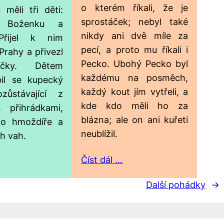
o kterém říkali, že je
 měli tři děti:
sprostáček; nebyl také
a, Boženku a
nikdy ani dvě míle za
Přijel k nim
pecí, a proto mu říkali i
Prahy a přivezl
Pecko. Ubohý Pecko byl
ačky. Dětem
každému na posměch,
íbil se kupecký
každý kout jím vytřeli, a
zůstávající z
kde kdo měli ho za
s přihrádkami,
blázna; ale on ani kuřeti
o hmoždíře a
neublížil.
h vah.
Číst dál …
Další pohádky
→