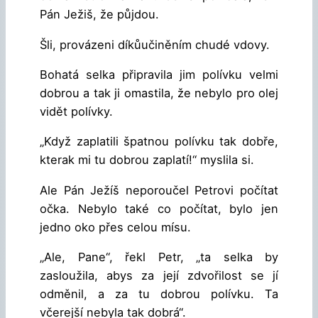
Pán Ježiš, že půjdou.
Šli, provázeni díkůučiněním chudé vdovy.
Bohatá selka připravila jim polívku velmi
dobrou a tak ji omastila, že nebylo pro olej
vidět polívky.
„Když zaplatili špatnou polívku tak dobře,
kterak mi tu dobrou zaplatí!“ myslila si.
Ale Pán Ježíš neporoučel Petrovi počítat
očka. Nebylo také co počítat, bylo jen
jedno oko přes celou mísu.
„Ale, Pane“, řekl Petr, „ta selka by
zasloužila, abys za její zdvořilost se jí
odměnil, a za tu dobrou polívku. Ta
včerejší nebyla tak dobrá“.