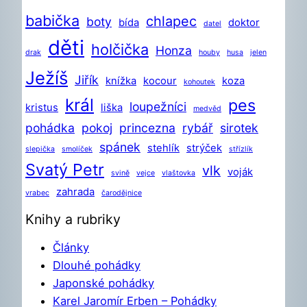
babička
chlapec
boty
bída
doktor
datel
děti
holčička
Honza
drak
houby
husa
jelen
Ježíš
Jiřík
knížka
kocour
koza
kohoutek
král
pes
loupežníci
kristus
liška
medvěd
pohádka
pokoj
princezna
rybář
sirotek
spánek
stehlík
strýček
slepička
smolíček
střízlík
Svatý Petr
vlk
voják
svině
vejce
vlaštovka
zahrada
vrabec
čarodějnice
Knihy a rubriky
Články
Dlouhé pohádky
Japonské pohádky
Karel Jaromír Erben – Pohádky