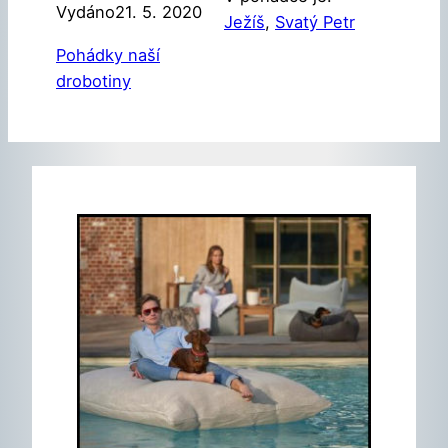
Vydáno
21. 5. 2020
Ježíš
, 
Svatý Petr
Pohádky naší
drobotiny