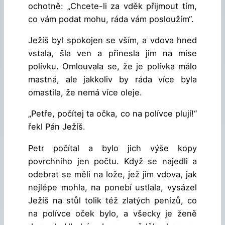
ochotně: „Chcete-li za vděk přijmout tím,
co vám podat mohu, ráda vám posloužím“.
Ježíš byl spokojen se vším, a vdova hned
vstala, šla ven a přinesla jim na míse
polívku. Omlouvala se, že je polívka málo
mastná, ale jakkoliv by ráda více byla
omastila, že nemá více oleje.
„Petře, počítej ta očka, co na polívce plují!“
řekl Pán Ježíš.
Petr počítal a bylo jich výše kopy
povrchního jen počtu. Když se najedli a
odebrat se měli na lože, jež jim vdova, jak
nejlépe mohla, na ponebí ustlala, vysázel
Ježíš na stůl tolik též zlatých penízů, co
na polívce oček bylo, a všecky je ženě