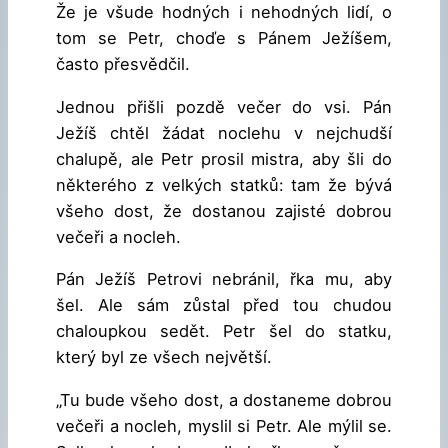
Že je všude hodných i nehodných lidí, o
tom se Petr, choďe s Pánem Ježíšem,
často přesvědčil.
Jednou přišli pozdě večer do vsi. Pán
Ježíš chtěl žádat noclehu v nejchudší
chalupě, ale Petr prosil mistra, aby šli do
některého z velkých statků: tam že bývá
všeho dost, že dostanou zajisté dobrou
večeři a nocleh.
Pán Ježíš Petrovi nebránil, řka mu, aby
šel. Ale sám zůstal před tou chudou
chaloupkou sedět. Petr šel do statku,
který byl ze všech největší.
„Tu bude všeho dost, a dostaneme dobrou
večeři a nocleh, myslil si Petr. Ale mýlil se.