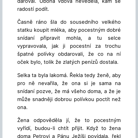
daroval. Ubohá vdova nevěděla, kam se
radostí podít.
Časně ráno šla do sousedního velkého
statku koupit mléka, aby pocestným dobré
snídaní připravit mohla, a tu selce
vypravovala, jak ji pocestní za trochu
špatné polívky obdarovali, že co na ní
oček bylo, tolik že zlatých penízů dostala.
Selka ta byla lakomá. Řekla tedy ženě, aby
pro ně nevařila, že ona si je sama na
snídaní pozve, že má všeho doma, a že je
může snadněji dobrou polívkou poctít než
ona.
Žena odpověděla jí, že to pocestným
vyřídí, budou-li chtít přijit. Když to žena
doma Petrovi a Pánu Ježíši povídala, řekl