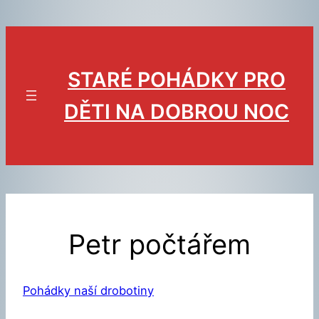
Přeskočit
na
obsah
STARÉ POHÁDKY PRO
DĚTI NA DOBROU NOC
Petr počtářem
Pohádky naší drobotiny