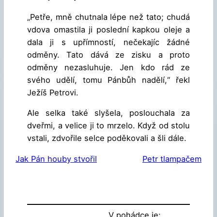
„Petře, mně chutnala lépe než tato; chudá
vdova omastila ji poslední kapkou oleje a
dala ji s upřímností, nečekajíc žádné
odměny. Tato dává ze zisku a proto
odměny nezasluhuje. Jen kdo rád ze
svého udělí, tomu Pánbůh nadělí,“ řekl
Ježíš Petrovi.
Ale selka také slyšela, poslouchala za
dveřmi, a velice ji to mrzelo. Když od stolu
vstali, zdvořile selce poděkovali a šli dále.
Jak Pán houby stvořil
Petr tlampačem
V pohádce je: