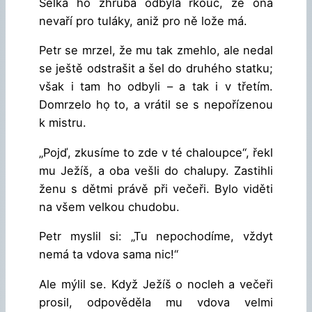
Selka ho zhruba odbyla řkouc, že ona
nevaří pro tuláky, aniž pro ně lože má.
Petr se mrzel, že mu tak zmehlo, ale nedal
se ještě odstrašit a šel do druhého statku;
však i tam ho odbyli – a tak i v třetím.
Domrzelo họ to, a vrátil se s nepořízenou
k mistru.
„Pojď, zkusíme to zde v té chaloupce“, řekl
mu Ježíš, a oba vešli do chalupy. Zastihli
ženu s dětmi právě při večeři. Bylo viděti
na všem velkou chudobu.
Petr myslil si: „Tu nepochodíme, vždyt
nemá ta vdova sama nic!“
Ale mýlil se. Když Ježíš o nocleh a večeři
prosil, odpověděla mu vdova velmi