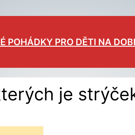
É POHÁDKY PRO DĚTI NA DO
terých je strýče