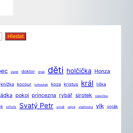
Hledat
děti
holčička
pec
Honza
doktor
datel
drak
král
knížka
kocour
koza
kristus
liška
kohoutek
hádka
pokoj
princezna
rybář
sirotek
slepička
Svatý Petr
vlk
ek
voják
střízlík
svině
vejce
vlaštovka