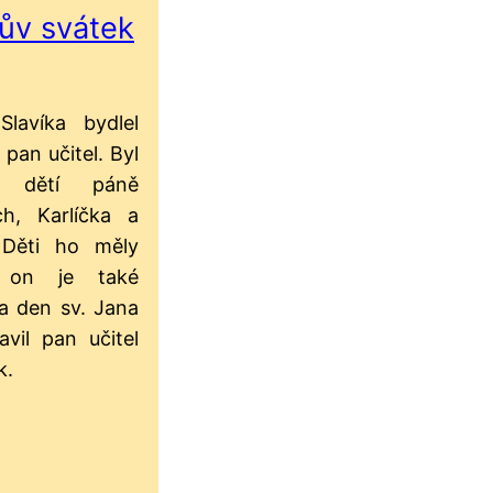
ův svátek
lavíka bydlel
 pan učitel. Byl
m dětí páně
ch, Karlíčka a
. Děti ho měly
 on je také
Na den sv. Jana
lavil pan učitel
k.