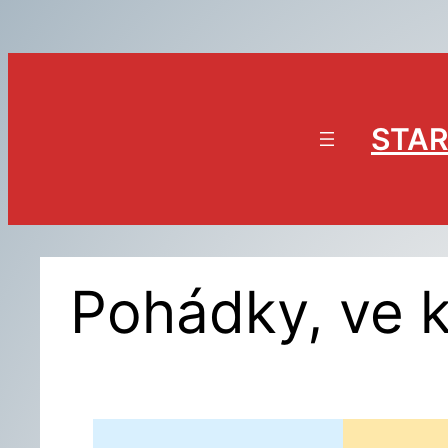
Přeskočit
na
obsah
STAR
Pohádky, ve k