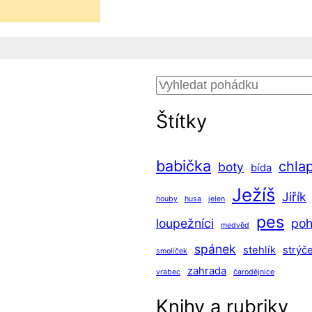
Hledat
Štítky
babička
chla
boty
bída
Ježíš
Jiřík
houby
husa
jelen
pes
loupežníci
po
medvěd
spánek
stehlík
strýč
smolíček
zahrada
vrabec
čarodějnice
Knihy a rubriky