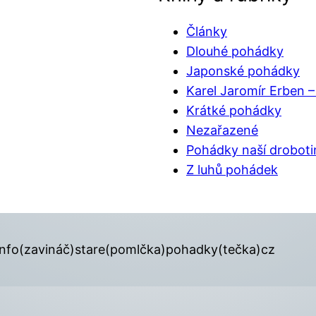
Články
Dlouhé pohádky
Japonské pohádky
Karel Jaromír Erben 
Krátké pohádky
Nezařazené
Pohádky naší droboti
Z luhů pohádek
info(zavináč)stare(pomlčka)pohadky(tečka)cz