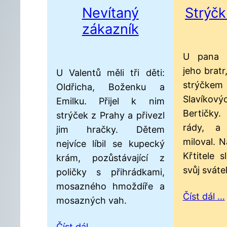
Nevítaný
Strýčk
zákazník
U pana S
jeho bratr,
U Valentů měli tři děti:
strýčke
Oldřicha, Boženku a
Slavíkový
Emilku. Přijel k nim
Bertičky
strýček z Prahy a přivezl
rády, a
jim hračky. Dětem
miloval. 
nejvíce líbil se kupecký
Křtitele s
krám, pozůstávající z
svůj sváte
poličky s přihrádkami,
mosazného hmoždíře a
Číst dál …
mosazných vah.
Číst dál …