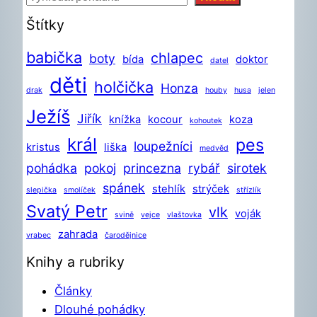
Štítky
babička
chlapec
boty
bída
doktor
datel
děti
holčička
Honza
drak
houby
husa
jelen
Ježíš
Jiřík
knížka
kocour
koza
kohoutek
král
pes
loupežníci
kristus
liška
medvěd
pohádka
pokoj
princezna
rybář
sirotek
spánek
stehlík
strýček
slepička
smolíček
střízlík
Svatý Petr
vlk
voják
svině
vejce
vlaštovka
zahrada
vrabec
čarodějnice
Knihy a rubriky
Články
Dlouhé pohádky