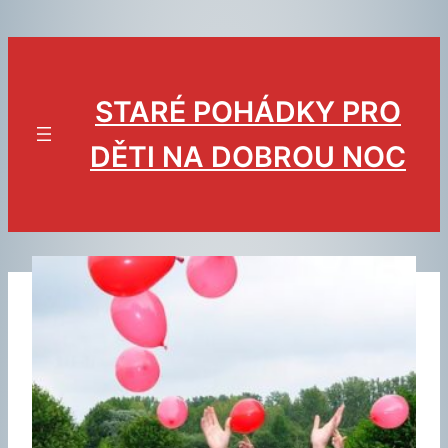
Přeskočit
na
obsah
STARÉ POHÁDKY PRO
DĚTI NA DOBROU NOC