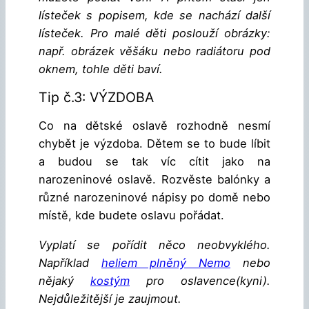
lísteček s popisem, kde se nachází další
lísteček. Pro malé děti poslouží obrázky:
např. obrázek věšáku nebo radiátoru pod
oknem, tohle děti baví.
Tip č.3: VÝZDOBA
Co na dětské oslavě rozhodně nesmí
chybět je výzdoba. Dětem se to bude líbit
a budou se tak víc cítit jako na
narozeninové oslavě. Rozvěste balónky a
různé narozeninové nápisy po domě nebo
místě, kde budete oslavu pořádat.
Vyplatí se pořídit něco neobvyklého.
Například
heliem plněný Nemo
nebo
nějaký
kostým
pro oslavence(kyni).
Nejdůležitější je zaujmout.