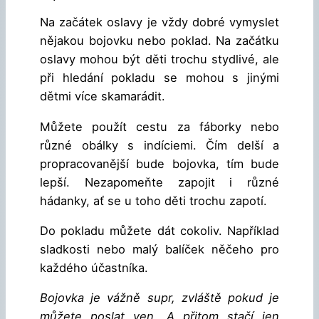
Na začátek oslavy je vždy dobré vymyslet
nějakou bojovku nebo poklad. Na začátku
oslavy mohou být děti trochu stydlivé, ale
při hledání pokladu se mohou s jinými
dětmi více skamarádit.
Můžete použít cestu za fáborky nebo
různé obálky s indíciemi. Čím delší a
propracovanější bude bojovka, tím bude
lepší. Nezapomeňte zapojit i různé
hádanky, ať se u toho děti trochu zapotí.
Do pokladu můžete dát cokoliv. Například
sladkosti nebo malý balíček něčeho pro
každého účastníka.
Bojovka je vážně supr, zvláště pokud je
můžete poslat ven. A přitom stačí jen