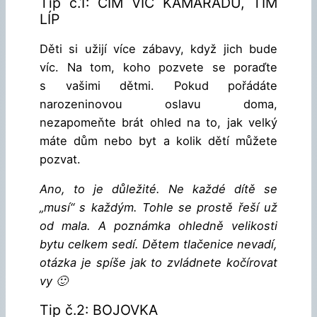
Tip č.1: ČÍM VÍC KAMARÁDŮ, TÍM
LÍP
Děti si užijí více zábavy, když jich bude
víc. Na tom, koho pozvete se poraďte
s vašimi dětmi. Pokud pořádáte
narozeninovou oslavu doma,
nezapomeňte brát ohled na to, jak velký
máte dům nebo byt a kolik dětí můžete
pozvat.
Ano, to je důležité. Ne každé dítě se
„musí“ s každým. Tohle se prostě řeší už
od mala. A poznámka ohledně velikosti
bytu celkem sedí. Dětem tlačenice nevadí,
otázka je spíše jak to zvládnete kočírovat
vy 🙂
Tip č.2: BOJOVKA