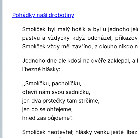
Pohádky naší drobotiny
Smolíček byl malý hošík a byl u jednoho jel
pastvu a vždycky když odcházel, přikazova
Smolíček vždy měl zavříno, a dlouho nikdo n
Jednoho dne ale kdosi na dvéře zaklepal, a 
líbezné hlásky:
,,Smolíčku, pacholíčku,
otevři nám svou sedničku,
jen dva prstečky tam strčíme,
jen co se ohřejeme,
hned zas půjdeme“.
Smolíček neotevřel; hlásky venku ještě líbezn