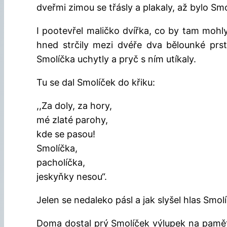
dveřmi zimou se třásly a plakaly, až bylo Smol
I pootevřel maličko dvířka, co by tam mohly
hned strčily mezi dvéře dva bělounké prst
Smolíčka uchytly a pryč s ním utíkaly.
Tu se dal Smolíček do křiku:
,,Za doly, za hory,
mé zlaté parohy,
kde se pasou!
Smolíčka,
pacholíčka,
jeskyňky nesou“.
Jelen se nedaleko pásl a jak slyšel hlas Smol
Doma dostal prý Smolíček výlupek na pamět