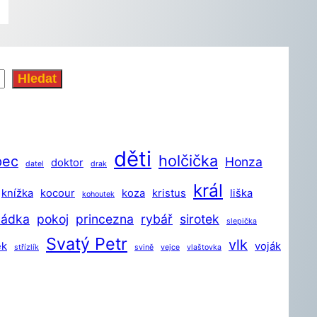
Hledat
děti
holčička
pec
Honza
doktor
datel
drak
král
knížka
kocour
koza
kristus
liška
kohoutek
hádka
pokoj
princezna
rybář
sirotek
slepička
Svatý Petr
vlk
ek
voják
střízlík
svině
vejce
vlaštovka