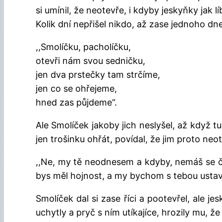
si umínil, že neotevře, i kdyby jeskyňky jak lí
Kolik dní nepřišel nikdo, až zase jednoho dn
,,Smolíčku, pacholíčku,
otevři nám svou sedničku,
jen dva prstečky tam strčíme,
jen co se ohřejeme,
hned zas půjdeme“.
Ale Smolíček jakoby jich neslyšel, až když tuz
jen trošinku ohřát, povídal, že jim proto neo
,,Ne, my tě neodnesem a kdyby, nemáš se č
bys měl hojnost, a my bychom s tebou ustavi
Smolíček dal si zase říci a pootevřel, ale 
uchytly a pryč s ním utíkajíce, hrozily mu, že