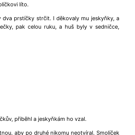
íčkovi líto.
 dva prstíčky strčit. I děkovaly mu jeskyňky, a
ečky, pak celou ruku, a huš byly v sedničce,
íčkův, přiběhl a jeskyňkám ho vzal.
nou, aby po druhé nikomu neotvíral. Smolíček