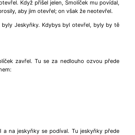
otevřel. Když přišel jelen, Smolíček mu povídal,
rosily, aby jim otevřel; on však že neotevřel.
o byly Jeskyňky. Kdybys byl otevřel, byly by tě
olíček zavřel. Tu se za nedlouho ozvou přede
dnem:
l a na jeskyňky se podíval. Tu jeskyňky přede