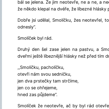
bál se jelena. Že jim neotevře, ne a ne, a ne
že někdo klepal na dvéře, že líbezné hlásky p
Dobře jsi udělal, Smolíčku, žes neotevřel, t
odnesly“.
Smolíček byl rád.
Druhý den šel zase jelen na pastvu, a Sm
dveřmi ještě líbeznější hlásky než před tím 
,,Smolíčku, pacholíčku,
otevři nám svou sedničku,
jen dva prstečky tam strčíme,
jen co se ohřejeme,
hned zas půjdeme“.
Smolíček že neotevře, ač by byl rád otevře