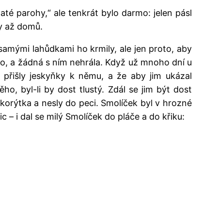
laté parohy,“ ale tenkrát bylo darmo: jelen pásl
ly až domů.
samými lahůdkami ho krmily, ale jen proto, aby
y ho, a žádná s ním nehrála. Když už mnoho dní u
 přišly jeskyňky k němu, a že aby jim ukázal
ěho, byl-li by dost tlustý. Zdál se jim být dost
o korýtka a nesly do peci. Smolíček byl v hrozné
nic – i dal se milý Smolíček do pláče a do křiku: