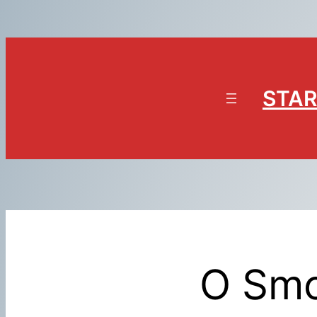
Přeskočit
na
obsah
STAR
O Smo