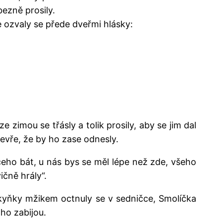
bezně prosily.
e ozvaly se přede dveřmi hlásky:
e zimou se třásly a tolik prosily, aby se jim dal
tevře, že by ho zase odnesly.
eho bát, u nás bys se měl lépe než zde, všeho
čně hrály“.
jeskyňky mžikem octnuly se v sedničce, Smolíčka
 ho zabijou.