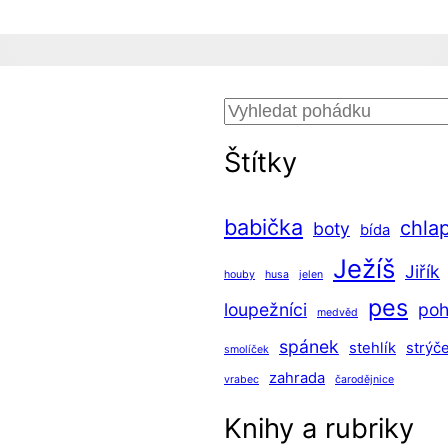
Hledat
Štítky
babička
chla
boty
bída
Ježíš
Jiřík
houby
husa
jelen
pes
loupežníci
po
medvěd
spánek
stehlík
strýč
smolíček
zahrada
vrabec
čarodějnice
Knihy a rubriky