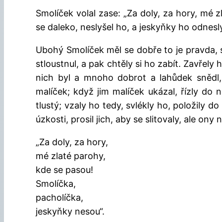
Smolíček volal zase: „Za doly, za hory, mé z
se daleko, neslyšel ho, a jeskyňky ho odnes
Ubohý Smolíček měl se dobře to je pravda, 
stloustnul, a pak chtěly si ho zabít. Zavřel
nich byl a mnoho dobrot a lahůdek snědl,
malíček; když jim malíček ukázal, řízly do n
tlustý; vzaly ho tedy, svlékly ho, položily d
úzkosti, prosil jich, aby se slitovaly, ale ony 
„Za doly, za hory,
mé zlaté parohy,
kde se pasou!
Smolíčka,
pacholíčka,
jeskyňky nesou“.